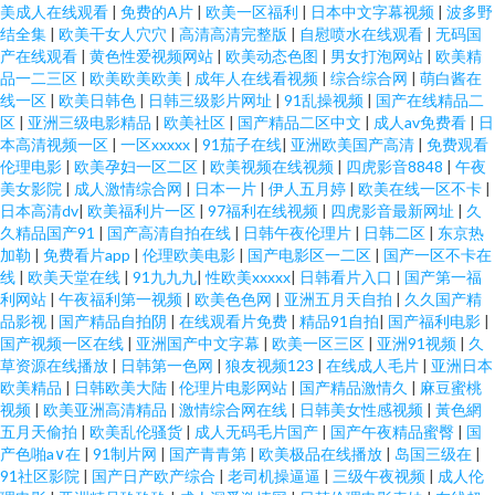
美成人在线观看
|
免费的A片
|
欧美一区福利
|
日本中文字幕视频
|
波多野
结全集
|
欧美干女人穴穴
|
高清高清完整版
|
自慰喷水在线观看
|
无码国
产在线观看
|
黄色性爱视频网站
|
欧美动态色图
|
男女打泡网站
|
欧美精
品一二三区
|
欧美欧美欧美
|
成年人在线看视频
|
综合综合网
|
萌白酱在
线一区
|
欧美日韩色
|
日韩三级影片网址
|
91乱操视频
|
国产在线精品二
区
|
亚洲三级电影精品
|
欧美社区
|
国产精品二区中文
|
成人av免费看
|
日
本高清视频一区
|
一区xxxxx
|
91茄子在线
|
亚洲欧美国产高清
|
免费观看
伦理电影
|
欧美孕妇一区二区
|
欧美视频在线视频
|
四虎影音8848
|
午夜
美女影院
|
成人激情综合网
|
日本一片
|
伊人五月婷
|
欧美在线一区不卡
|
日本高清dv
|
欧美福利片一区
|
97福利在线视频
|
四虎影音最新网址
|
久
久精品国产91
|
国产高清自拍在线
|
日韩午夜伦理片
|
日韩二区
|
东京热
加勒
|
免费看片app
|
伦理欧美电影
|
国产电影区一二区
|
国产一区不卡在
线
|
欧美天堂在线
|
91九九九
|
性欧美xxxxx
|
日韩看片入口
|
国产第一福
利网站
|
午夜福利第一视频
|
欧美色色网
|
亚洲五月天自拍
|
久久国产精
品影视
|
国产精品自拍阴
|
在线观看片免费
|
精品91自拍
|
国产福利电影
|
国产视频一区在线
|
亚洲国产中文字幕
|
欧美一区三区
|
亚洲91视频
|
久
草资源在线播放
|
日韩第一色网
|
狼友视频123
|
在线成人毛片
|
亚洲日本
欧美精品
|
日韩欧美大陆
|
伦理片电影网站
|
国产精品激情久
|
麻豆蜜桃
视频
|
欧美亚洲高清精品
|
激情综合网在线
|
日韩美女性感视频
|
黃色網
五月天偷拍
|
欧美乱伦骚货
|
成人无码毛片国产
|
国产午夜精品蜜臀
|
国
产色啪a∨在
|
91制片网
|
国产青青第
|
欧美极品在线播放
|
岛国三级在
|
91社区影院
|
国产日产欧产综合
|
老司机操逼逼
|
三级午夜视频
|
成人伦