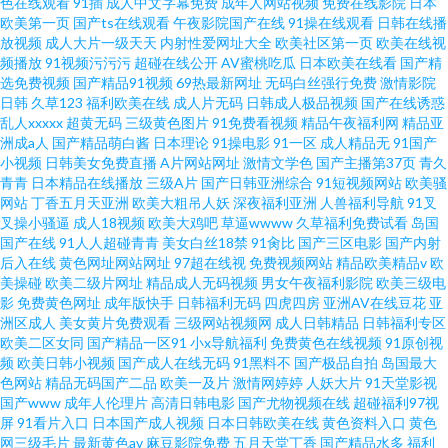
色在线观看
91插
成人中文字幕免费
成年人网站视频
免费在线影院
日本
欧美第一页
国产ts在线观看
午夜影院国产在线
91操在线观看
日韩在线播
放视频
成人大片一级天天
内射性爱网址大全
欧美社区第一页
欧美在线视
有精品在线观看 老湿机69福利社 在线电影网站 可以看片的免费 再深点灬舒
频播放
91视频污污污
超碰在线公开
AV蜜桃吃瓜
日本欧美在线看
国产精
选免费视频
国产精品91视频
69热最新网址
无码白丝强行免费
激情影院
九一国产在线观看高清
日韩
久草123
福利欧美在线
成人片无码
日韩成人极品视频
国产在线诱惑
乱人xxxxx
超黄无码
三级黄色图片
91免费看视频
精品午夜福利网
精品亚
洲成a人
国产精品萌白酱
日本理论
91操电影
91一区
成人精品无
91国产
小视频
日韩美女免费直播
A片网站网址
激情文学色
国产主播第37页
青久
青青
日本精品在线播放
三级A片
国产日韩亚洲综合
91短视频网站
欧美骚
网站
丁香五月天亚洲
欧美大粗吊人妖
深夜福利亚洲
人兽福利导航
91叉
叉操小骚逼
成人18视频
欧美大鸡吧
草逼wwww
久草福利免费试看
岛国
国产在线
91人人超碰青青
美女白丝18禁
91肏比
国产三区电影
国产内射
后入在线
黄色网址网站网址
97超在线视
免费视频网站
精品欧美精品v
欧
美操碰
欧美二级片网址
精品成人无码视频
男女午夜福利影院
欧美三级电
影
免费黄色网址
成年版快手
日韩福利无码
四虎四房
亚洲AV在线豆花
亚
洲区成人
美女黄片免费观看
三级网站视频网
成人日韩精品
日韩福利专区
欧美二区女同
国产精品一区91
小x导航福利
免费黄色在线视频
91原创视
频
欧美日韩小视频
国产成人在线无码
91黑料不
国产极品自拍
岛国最大
色网站
精品无码国产二品
欧美一及片
激情网婷婷
人妖大片
91天堂影视
国产www
成年人伦理片
高清日韩电影
国产尤物视频在线
超碰福利97视
屏
91看片入口
日本国产成人视频
日本日韩欧美在线
黄色资料入口
黄色
网三级毛片
最新黄色av
麻豆影院免费
五月天堂丁香
国产精品水多
福利