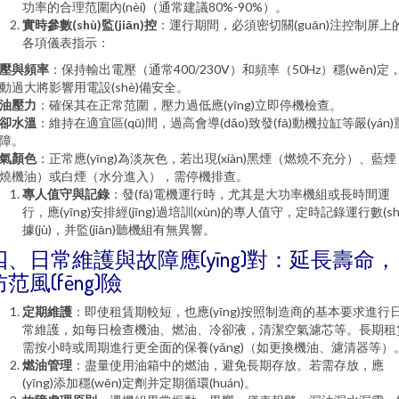
功率的合理范圍內(nèi)（通常建議80%-90%）。
實時參數(shù)監(jiān)控
：運行期間，必須密切關(guān)注控制屏上
各項儀表指示：
壓與頻率
：保持輸出電壓（通常400/230V）和頻率（50Hz）穩(wěn)定
動過大將影響用電設(shè)備安全。
油壓力
：確保其在正常范圍，壓力過低應(yīng)立即停機檢查。
卻水溫
：維持在適宜區(qū)間，過高會導(dǎo)致發(fā)動機拉缸等嚴(yán)
障。
氣顏色
：正常應(yīng)為淡灰色，若出現(xiàn)黑煙（燃燒不充分）、藍煙
燒機油）或白煙（水分進入），需停機排查。
專人值守與記錄
：發(fā)電機運行時，尤其是大功率機組或長時間運
行，應(yīng)安排經(jīng)過培訓(xùn)的專人值守，定時記錄運行數(sh
據(jù)，并監(jiān)聽機組有無異響。
四、日常維護與故障應(yīng)對：延長壽命，
防范風(fēng)險
定期維護
：即使租賃期較短，也應(yīng)按照制造商的基本要求進行
常維護，如每日檢查機油、燃油、冷卻液，清潔空氣濾芯等。長期租
需按小時或周期進行更全面的保養(yǎng)（如更換機油、濾清器等）
燃油管理
：盡量使用油箱中的燃油，避免長期存放。若需存放，應
(yīng)添加穩(wěn)定劑并定期循環(huán)。