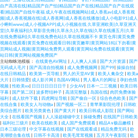
自产高清在线|精品国产自产怕|精品国产自产在线|精品国产自产在线观
看|精品国产自线午夜福
成人午夜在线视频网站|成人香蕉av|成人香蕉视
频|成人香蕉视频在线|成人香蕉网|成人香蕉在线播放|成人小电影91|成人
小蝌蚪www|成人小视频APP|成人小视频在线
久草亚洲欧美|久草亚洲天
堂|久草夜福利|久草影音先锋|久草永久|久草在钱|久草在线播五月|久草
在线免费福利|久草在线免费色站|久草在线视频不卡
黄页仓库|黄页免费
视频在线观看|黄页免费在线观看日韩|黄页嫩草|黄页网站18以下勿看|黄
页网站成人视频|黄页网站免费男人观看|黄页网站免费在线观看|黄页网
站日韩|黄页网站视频免费国产
主站蜘蛛池模板：
在线黄色AV网址
|
人人爽人人插
|
国产大片资源
|
国产
无码成人毛片
|
国产高清自拍视频
|
成人免费视频网
|
国产99
|
操操自拍
|
在线日韩精品
|
欧美第一页导航
|
男人的天堂AV黄
|
欧美人禽杂交
|
欧美a
大片
|
日韩情爱
|
成人影片网
|
岛国AV网站
|
男人看A片的网址
|
孕妇色情
视频
|
性欧美xx
|
日日日日日日日干
|
少女AV
|
日本一二三视频
|
欧美日韩
字幕
|
国产第二区
|
波多野结种子
|
高清完整版
|
岛国在线
|
肉屄免费体验
福利
|
成人软件下载
|
四虎网址导航
|
国产偷自一区
|
综合色色欧美
|
国产
在线合集
|
欧美女人与动物a
|
国产视频一区二
|
青苹果影院伦理
|
日韩欧
美综合图片
|
欧美另类黄色
|
国产黄大片
|
欧美日韩成人影院
|
国产网站
大全
|
在线看国产视频
|
人人澡超碰碰中文
|
操碰免费
|
在线国产日韩欧美
|
福利社三级片
|
欧美在线欧美
|
成人国产免费观看
|
精品A∨极品嫩模
|
日本三级论理
|
中文字幕在线视频
|
国产在线观看成
|
精品免费无码
|
欧
美潮喷合集在线
|
日韩不卡高清
|
欧美毛茸茸视频
|
五月天午夜影院
|
欧