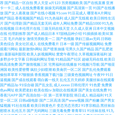
荐
国产精品一区自拍
男人天堂
a片123
另类视频欧美
国产在线直播
亚洲
卡一卡二
成人在线免费看黄
操操无码视频
国产高清第一页
91国产在线播
产免费看插插插 污污的网站 国产福利视频一区二区 四川乱子伦露脸 国产成
放
国产女人夜夜做
国产在线小视频
91com
91豆花成人
哪里有A片网址
精产国品
香蕉视频国产精品
91九色福利
成人国产无线视
欧美日韩性生活
片
国产伦理剧
国产精品无套无码
成年人网站免费
国产精品1000
91九色
年女人毛 色综合亚洲欧美图片区 丰满熟女 日韩群p 成人三级黄色网 日本新一
在线视频
日本伦理片在线
三级无码在线天堂
久久成人亚洲
日本中文视频
在线
伦理剧推荐
国产成人精品日本
97甜桃品种介绍
91插插插
欧美SE第
区视频 阿V视频网站 伊人久久婷婷 手机在线国产视频观看 日本免费www 精
二页
毛片内射女
激情另类欧美一二
国产色视频
孕妇三级av无码
日韩欧
美色综合
美女社区成人
在线免费看片
日本一级
国产传媒视频网站
免费
观看污网站
最新激情h网站
国产喷浆抽搐
宅男久久国产精品
国产乱肥老
品人妻一区 国产人妻一区二区免费AV 成人福利在线观看 91天作传媒 亚洲影
妇
最新福利影院
欧美人妖视频网站
窝窝午夜理论
久草视频深夜福利
波
多野步中文字幕
日韩福利网址导航
91精品国产社区
超碰无码在线
欧美日
视自拍揄拍愉拍 亚洲激情 亚洲精品国产私拍 日韩一区二区免费看 九九大香
韩高清免费
国产激情视频三区
宅男福利在线播放
91视频污导航
国产啪亚
洲国
欧美性爱密臀
疯狂少妇喷潮
欧美肏屄一区二区
国产乱伦免费观看
偷拍草草草
97狠狠插
香蕉视频下载污版
三级黄色视频网址
午夜99
91日
蕉 成全高清免费完整观看 91看视频 午夜视频免费在线播放 男人TV天堂 国产
逼视频
国产成在线观看
萌白酱一线天
乱伦五月天婷婷
美腿丝袜在线观看
国产精品3p
91综合碰
国产乱女乱
成人xxxxx
日韩伦理片
91色爱
免费黄
9999免费视频 影音先锋男人站 日本人妻仑乱少妇A级毛片一 韩欧美日久 成
色av网址
欧美肥老妇
欧美在线tv
加勒比在线视屏
国产美女在线免费
91
香蕉污APP
国产高清自拍一区
第一页草草影院
韩日成人
精品福利
91天
堂一区二区
日韩a级电影
国产二区高清
国产www视频
国产粉嫩
国产男女
人自拍 又爽又黄又屋遮挡 免费视频91 综合国产免费中文 婷婷碰碰 青青草tp
猛视频
91社在线看
欧美日韩黄色片
变态另态另类2
91李宗精品
黑丝袜自
慰喷水
乱伦五月
国产无码网站
三级无毒免费
青青草51
91丝袜在线
91九
国产一区二区免费播 中文字幕无线码中文 麻豆精品偷拍人妻在线网址 这里只