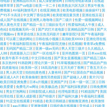
理电影
|
亚洲精品玖玖玖
|
成人深爱激情网
|
日韩伦理电影表妹
|
在线超
碰草草草
|
国产va电影
|
欧美一卡二卡
|
欧美熟女六区九区
|
男女午夜免
费视频
|
AV福利激情毛片
|
在线亚洲欧美
|
欧美电影视频
|
操操操97
|
国
产91不卡高清
|
中文网丁香综合网
|
欧美喷潮流量另类
|
亚洲在线豆花
|
成人国产在线视频
|
亚洲男人噜噜噜
|
国产二级片
|
性爱一级视频网站
|
男人黄色天堂
|
国产精品一在
|
三级妇女毛片
|
性爱福利成人午夜
|
成人
色站
|
在线视频无码一区
|
国产武打片老电影
|
亚洲精品国产日韩
|
国产大
片视频mv
|
青草原在线
|
东京热无码影片
|
嫩草影院污
|
国产午夜福利影
院
|
可以看三级的网站
|
日韩在线小视频
|
高清欧美XXXX
|
亚洲伦理在线
观看
|
午夜福利影院在线
|
午夜福利影院尤物
|
丝瓜视频
|
青青草a免费线
观
|
无码国产精品二区
|
亚洲一级av无码
|
男人天堂三级片
|
久久精品人
人88
|
四虎最新入口
|
国产一区在线不卡
|
亚州色图第一页
|
日本xxx在线
|
欧美午夜不卡在线
|
中文日韩在线
|
国产美女直播视频
|
国产精品三级A
|
东京热99
|
91韩剧网
|
理论片第一页
|
91草莓视频在线
|
国产精品自产拍
|
四虎最地址
|
欧美韩一区
|
18高清内射
|
五月天婷丁香网
|
丁香五月天小
说
|
男人的天堂
|
拍拍拍黄色视
|
人妻有码
|
国产91
|
国语自产精品视频
|
麻豆成人A片
|
欧美偷偷射
|
激情另类校园
|
国产超碰人人模
|
黄片污污
|
欧美日韩亚洲免费
|
日本x片视频
|
亚洲国产片
|
日本一级一区二区
|
日韩
欧美爱爱
|
免费毛片w网址
|
欧美极品色
|
国产福利深夜挤奶
|
日韩免费网
站
|
男女打泡网站
|
日韩影院成人精品
|
伦理电影禁忌
|
91精选国产
|
美国
伦理在线
|
亚洲人成影视
|
国产特级片
|
国产福利大嫌
|
午夜福利主播视
频
|
91足交在线观看
|
91精选
|
欧美日韩精选
|
狠狠撸亚洲色
|
欧美激情
第六页
|
gay片网站
|
亚洲激情网
|
日韩经典在线视频
|
亚州成人
|
91欧美