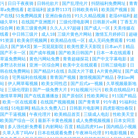
污
|
日日干夜夜骑
|
日韩伦欲片
|
国产乱理伦片
|
抖阴福利免费网址
|
青青
草a免费线看
|
老湿福利
|
波多野1137
|
日韩欧美有码
|
欧美国产视频
|
国
产在线
|
51免费网战黄
|
亚洲自偷自拍
|
91久久精品视频
|
老湿69福利
|
超
碰久草91
|
在线国产亚洲图片
|
三级伦理电影网
|
日韩新片e网
|
丁香五月
综合网
|
欧美三级黄色网
|
久久人人97超碰
|
国产成人一区
|
天美传媒在
线看
|
中日韩三级片
|
成人18
|
三级片黄色片网站
|
激情五月婷婷日
|
超碰
91资源
|
欧美肏屄视频网
|
欧美精品在线一区
|
成人无码免费观看
|
91精
品久
|
国产第4页
|
第一页屁屁影院
|
欧美性爱天天影院
|
日本an片
|
精品
国产不卡一区
|
国产成年视频
|
国产欧美日韩国产
|
日本一本在线观看
|
草逼免费网站
|
黄色污网站免费
|
青青超碰探花
|
国产中文字幕电影
|
波
多野洁衣丝袜
|
亚洲一区综合网
|
欧美中文在线观看
|
日韩三级电影
|
日
韩在线免费网站
|
国产精品91在线
|
岛国大片下载
|
A片黄色网址
|
国产成
综合
|
宅男福利在线视频
|
青青国产视频
|
激情视频国产精品
|
孕妇av网
站
|
伊人网草莓视频
|
欧美女同性恋
|
国产后式a一视频
|
久草视频最新地
址
|
三级伦理剧
|
国产一级免费大片
|
91短视频污污污
|
欧美在线精品91
|
激情草草网
|
国产在线直播播放
|
国产原创区
|
性欧美网址
|
911国产精品
|
欧美一区在线观看
|
在线国产视频视频
|
国产青青草
|
91午夜
|
91福利社
在线
|
51电影网
|
精品永久免费入口
|
日韩新片电影网
|
四虎影视怡春院
|
国产干逼视频
|
午夜伦理片
|
欧美精品首页
|
三级成人电彭
|
性欧美天堂
|
欧美国产综合一区
|
最新不卡黄色视频
|
成人免费视频视频
|
日本女同舌
吻
|
多人强伦姧免费看
|
内射网站-百度
|
精品四虎91av
|
国内精品小视频
|
久草入库了吗AV
|
日本在线观看免费
|
午夜神马伦理
|
91电影视频
|
欧