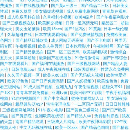
费播放
|
国产在线视频国产
|
国产黄a三级三
|
国产精品二三区
|
日韩美女
性感
|
免费久草网
|
美女插拔式视频
|
成人免费电影网站
|
青青草在观免
费
|
成人吃瓜黑料自拍
|
久草福利小视频
|
欧美4级片
|
国产午夜福利影片
|
国产三级视频在线
|
欧美脚交视频
|
日韩一道高清无码
|
精品区二
|
超碰
碰天天
|
美女玉足被操
|
欧美18sex
|
国产1区2区
|
91黄频
|
日本一级伦理
片
|
久草超碰在线
|
日本在线观看网站
|
国产免费激情视频
|
免费欧美黄
色网址
|
国产精品日韩欧美
|
成人网站无码高清
|
国产不卡电影
|
另类无
码专区
|
午夜啪视频
|
欧美人兽另类
|
日本伦理影片
|
午夜啪啪网
|
国产福
利区一
|
国产精品极品白
|
国产一区二区无码
|
欧美福利影视
|
激情综合
五月天
|
操操操超碰
|
最新国产在线播放
|
91色情激情网
|
国产日韩综合
|
国产在线观看片
|
国产福利在线播放
|
国产三级视频网站
|
国产精品人妻
人伦
|
日韩电影app
|
成人午夜视频在线
|
日韩诱惑福利
|
性爱永久免费网
站
|
久久国产视频一区
|
欧美人妖自蔚
|
国产无码成人视频
|
欧美性爱淫
网
|
欧美97色色
|
国产日产免费高清
|
国产人妖视频0
|
欧美性色色
|
免费
看三级网站
|
91成人国产视频
|
亚洲九九
|
午夜伦理视频
|
超碰久草91
|
国
产1区2
|
青青草在观免费颖
|
亚洲tv黄
|
欧美日韩中字影院
|
午夜手机福利
视频
|
91自拍视频国产
|
国产中文高清
|
蜜桃传媒网站入口
|
男女深夜操
操网站
|
极品馒头泬41P
|
宅宅伦理电影
|
一二区国产无码
|
日日日韩韩韩
|
三级视频网址网站
|
91午夜小电影
|
国产黄色三级网站
|
国产日产欧美
精品
|
国产黄影院
|
亚洲欧美在线强
|
国产精品人aⅴ
|
免费福利影视
|
狼友
的天堂
|
南国产精品吃瓜
|
三级成人片网站
|
欧美午夜神马影院
|
97午夜
视频人伦
|
中文无码视频在线
|
欧美一区xxx
|
国产精品色哟哟
|
国产精选