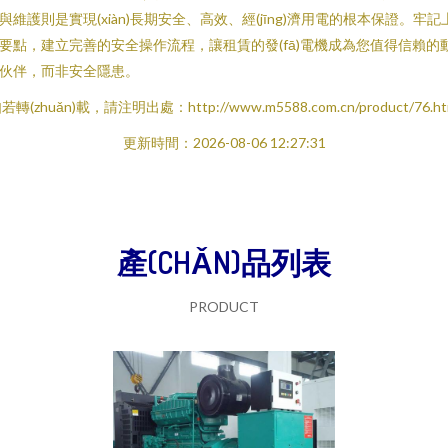
與維護則是實現(xiàn)長期安全、高效、經(jīng)濟用電的根本保證。牢記
要點，建立完善的安全操作流程，讓租賃的發(fā)電機成為您值得信賴的
伙伴，而非安全隱患。
若轉(zhuǎn)載，請注明出處：http://www.m5588.com.cn/product/76.ht
更新時間：2026-08-06 12:27:31
產(CHǍN)品列表
PRODUCT