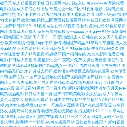
欲天天
成人丝瓜视频下载
日韩逼网
精东传媒入口
黄wwww色
香港伦理
电影在线
成人影院在线播放
欧美足交一区二区
91视频电影
另类四虎
亚
春色综合 91字幕 天天看天天 国产在线亚洲精品 91熟女海角社区网 亚洲超碰
洲东京热
国产不卡在线
91九色视频
日本天堂视频导航
日本三级光棍影院
91大神精品
欧美怡红院院二区
爱豆传媒观看网站
综合日韩欧美
草逼网首
在线 欧美恋足福利 国产第一码页 亚洲三区在线观看 欧美性稚交6 国产ppp视
页
国产日韩精品91
91视频网站在线
69性影院
福利资源在线
91自拍最新
网址
青青草国产成人
黄色岛国网站
欧美一xxxxx
欧美gayv
91色情激情网
中国韩国日本高清
国产国产一区
亚洲欧洲成人
日韩在线
久久国产影视综
频在 91论坛最新入口 三年中文在线 国产大乳美女挤奶视频 野花影视视频在
合
欧美69潮喷
伦理片app下载
激情视频国产精品
91草莓久草超碰
成人性
爱aa影院
欧美性爱插插
欧美日韩色黄片
91草莓影院
午夜电影网久久
国
线 免费网站在线观看高清电视 av手机牛影院 日韩精品亚洲aⅴ在线 国产40页
产丝袜美女
国产精彩视频
操碰视屏
国产福利在线
91久久影院
免费日韩
电影
日韩成人影视
欧美精品性交
午夜宅男免费
另类亚洲色情
家庭乱伦
理电影
91草B草B视频
国产精品熟女一
国产巨乳在线观看
四虎免费91
国
亚洲高清一二 九九国产精品99 自拍视频对白精品 欧美色图色色 成人午夜在
内精品无码短片
超碰成人操操
欧美猛交视频
西瓜影院在线观看
欧美做受
日韩
国产在线一
国产原创视频在线
国产视频高清
国产丝袜一区
黄色av
线看片 社交电商 伊人精品综合在线播放 美女草逼色天堂 97超碰人人操射 日
网址大全
人妻乱视
国产成人在线网站
久草视频资源站
综合五月香
成人
app在线
四虎试看
91男女
国产男小鲜肉同
福利影院网站
激情五月天色色
欧美极品电影
日韩成人第一页
国产日韩欧美电影
久久机热
成人午夜网
本黄色片 观音灵签 日韩一欧 AA片免费网站 免费夜色成 亚洲天堂色播 国产免
黄色天堂男人
操视频免费91
日韩中文在线
精品中的精品
97国产精品视
频
91美女在线视频
51欧美
一区精品麻豆经典
国产在线观看资源
波多野
费视频线观看视频 日韩亚洲欧美国产精品 wwwaV91com 免费精品国产自在
洁衣视频
污网站免费看
特级欧美在线观看
自拍视频91
91艹艹
久草网在
线
18福利影院
老司机蜜桃在线
成人精品一区二区
韩日爆乳无码三级
欧
美伦理电影网站
艹艹操操
AV黄色观看网站
日韩欧美在线国产
新91视频
在线 欧美成www 一本久中文视频播放 国产视频亚洲专 神马电影网在线观看