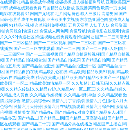
在线观看91精品
欧美成年视频
操碰操揉
成人微拍福利导航
亚洲欧美国产
日韩
成年在线观看免费
岛国精品在线播放
狠狠撸第四色
欧美一页
女同
电影在线观看
91网国产尤物在
毛片网站黄色
狼人三级片
高清男同
国产
日韩伦理淫
成年免费视频
亚洲欧美中文视频
东京热亚洲色图
蜜桃成人超
碰网
91精品小视频
久草福利免费视影
五月天堂网
人妖干人妖
肏屄资源
站|肏屄综合|肏逼123|肏逼成人网色网|肏逼导航|肏逼电影在线观看|肏逼
片久久99|肏逼社区|肏逼视频在线免费观看|肏逼网址
国产一二三高清无|
国产一二三区精品|国产一二三区视频|国产一二三区在|国产一二三区在
线播放|国产一二三区在线观看|国产一二三四|国产一二三四ts人妖|国产
一二三四区中|国产一二三四视频
国产精品自拍露脸视频|国产精品自拍视
频|国产精品自拍视频合集|国产精品自拍视屏|国产精品自拍网|国产精品
自拍五月天|国产精品自拍亚洲|国产精品自拍亚洲一区|国产精品自拍一
区|国产精品自拍在线
精品欧乱仑在线|精品欧美|精品欧美91视频|精品欧
美aⅴ在|精品欧美成|精品欧美成人|精品欧美国产|精品欧美国产一区|精品
欧美国产一区二|精品欧美激情精品一区
久久加勒比日韩无码|久久精点视
频|久久精东传媒|久久精品av|久久精品AV一区二区三|久久精品超碰|久
久精品成人黄色|久久精品传媒视频|久久精品福利导航|久久精品观看
激
情另类综合|激情另类综合av|激情六月丁香婷婷|激情六月色|激情六月天
色综合|激情六月天婷婷|激情六月在线视频观看|激情六月综合网|激情乱
伦视频|激情美女
国产精品多p|国产精品多p对白交|国产精品多人p|国产
精品多乙|国产精品二|国产精品二期|国产精品二区高清在线|国产精品二
区在线观看|国产精品二十页|国产精品分类在线播放
精品国产主播在|精
品国产主播在线亚洲|精品国产专|精品国产专区91|精品国产自|精品国产