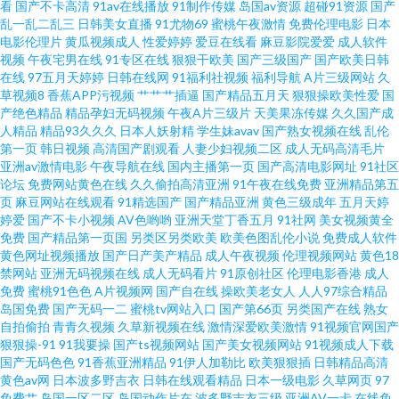
看
国产不卡高清
91av在线播放
91制作传媒
岛国av资源
超碰91资源
国产
乱一乱二乱三
日韩美女直播
91尤物69
蜜桃午夜激情
免费伦理电影
日本
美曰韩一区二 色婷婷亚洲 精品日产 www开心网 污污视频在线免费观看 国产
电影伦理片
黄瓜视频成人
性爱婷婷
爱豆在线看
麻豆影院爱爱
成人软件
视频
午夜宅男在线
91专区在线
狠狠干欧美
国产三级国产
国产欧美日韩
在线
97五月天婷婷
日韩在线网
91福利社视频
福利导航
A片三级网站
久
日本卡二 网站在线免费 国产HD女人 日韩无码av网站 成全电影大全免费观看
草视频8
香蕉APP污视频
艹艹艹插逼
国产精品五月天
狠狠操欧美性爱
国
产绝色精品
精品孕妇无码视频
午夜A片三级片
天美果冻传媒
久久国产成
完整版国语 日本无码三级 白洁小晶 强开小婷 AV伦理福利篇 青娱乐91毛片 91
人精品
精品93久久久
日本人妖射精
学生妹avav
国产熟女视频在线
乱伦
第一页
韩日视频
高清国产剧观看
人妻少妇视频二区
成人无码高清毛片
亚洲av激情电影
午夜导航在线
国内主播第一页
国产高清电影网址
91社区
综合 欧美日韩免费观看在线 草草视频国语自产精品 琪琪电影院 日本四虎AV
论坛
免费网站黄色在线
久久偷拍高清亚洲
91午夜在线免费
亚洲精品第五
页
麻豆网站在线观看
91精选国产
国产精品亚洲
黄色三级成年
五月天婷
蜜桃 www传媒探花 欧美在线综合在线 91视频国产大片 欧美操人 中文字幕在
婷爱
国产不卡小视频
AV色哟哟
亚洲天堂丁香五月
91社网
美女视频黄全
免费
国产精品第一页国
另类区另类欧美
欧美色图乱伦小说
免费成人软件
黄色网址视频播放
国产日产美产精品
成人午夜视频
伦理视频网站
黄色18
线观看婷婷 免费看美女的隐私视频 在线影院网 老湿机福利区 中文字幕日本
禁网站
亚洲无码视频在线
成人无码看片
91原创社区
伦理电影香港
成人
免费
蜜桃91色色
A片视频网
国产自在线
操欧美老女人
人人97综合精品
在 美日青青肏 在线不卡av 极品色在线精品视频 亚洲日韩资源 国内外中文字
岛国免费
国产无码一二
蜜桃tv网站入口
国产第66页
另类国产在线
熟女
自拍偷拍
青青久视频
久草新视频在线
激情深爱欧美激情
91视频官网国产
狠狠操-91
91我要操
国产ts视频网站
国产美女视频网站
91视频成人下载
羞羞动漫网站 国产精品国 桃花乐导航网址 二哥影视 午夜老湿机 人人妻人人
国产无码色色
91香蕉亚洲精品
91伊人加勒比
欧美狠狠插
日韩精品高清
黄色av网
日本波多野吉衣
日韩在线观看精品
日本一级电影
久草网页
97
肏 国产页1 豆花成人社区入口 一区区区视频 午夜成人在 老妇炕上偷 影视天堂
免费艹
岛国一区二区
岛国动作片在
波多野吉衣三级
亚洲AV一卡
在线免