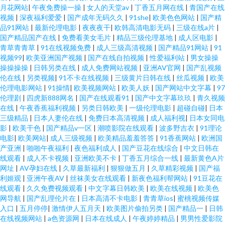
月花网站
|
午夜免费操一操
|
女人的天堂av
|
丁香五月网在线
|
青国产在线
视频
|
深夜福利爱爱
|
国产成年无码久久
|
91she
|
欧美色色网站
|
国产精
品91网站
|
最新伦理电影
|
夜夜夜干
|
欧韩高清电影无码
|
三级在线a片
|
国产精品国产在线
|
免费看美女毛片
|
精品三级伦理基地
|
成人区电影
|
青草青青草
|
91在线视频免费
|
成人三级高清视频
|
国产精品91网站
|
91
视频99
|
欧美亚洲国产视频
|
国产在线自拍视频
|
性爱福利站
|
男女操操
操操操操
|
日韩另类在线
|
成人免费网站视频
|
亚洲AV官网
|
国产乱视频
伦在线
|
另类视频
|
91不卡在线视频
|
三级黄片日韩在线
|
丝瓜视频
|
欧美
伦理电影网站
|
91操情
|
欧美视频网站
|
欧美人妖
|
国产网站中文字幕
|
97
伦理剧
|
四虎新888网名
|
国产在线观看91
|
国产中文字幕玖玖
|
青久视频
在线
|
午夜香蕉福利视频
|
另类日韩欧美
|
一级伦理电影
|
超碰自碰
|
日本
三级精品
|
日本人妻伦在线
|
免费日本高清视频
|
成人福利视
|
日本女同电
影
|
欧美干色
|
国产精品v一区
|
潮喷影院在线观看
|
波多野吉衣
|
91理论
电影
|
欧美网站
|
成人三级视频
|
欧美精品羞羞答答
|
91香蕉网站
|
欧洲国
产亚洲
|
啪啪午夜福利
|
夜色福利成人
|
国产豆花在线综合
|
中文日韩在
线观看
|
成人不卡视频
|
亚洲欧美不卡
|
丁香五月综合一线
|
最新黄色A片
网址
|
AV孕妇在线
|
久草最新福利
|
狠狠做五月
|
久草精彩视频
|
国产福
利姬观
|
亚洲午夜AV
|
丝袜美女在线观看
|
新夜色福利帮网站
|
91豆花在
线观看
|
久久免费视频观看
|
中文字幕日韩欧美
|
欧美在线视频
|
欧美色
网导航
|
国产乱理伦片在
|
日本高清不卡电影
|
青青草ios
|
蜜桃视频传媒
入口
|
五月停停
|
激情伊人五月天
|
欧美图片偷拍另类
|
国产精品一
|
日韩
在线视频网站
|
a色资源网
|
日本在线成人
|
午夜婷婷精品
|
男男性爱影院