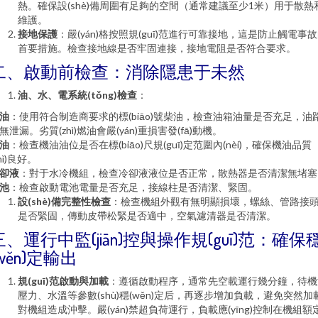
熱。確保設(shè)備周圍有足夠的空間（通常建議至少1米）用于散熱
維護。
接地保護
：嚴(yán)格按照規(guī)范進行可靠接地，這是防止觸電事
首要措施。檢查接地線是否牢固連接，接地電阻是否符合要求。
二、啟動前檢查：消除隱患于未然
油、水、電系統(tǒng)檢查
：
油
：使用符合制造商要求的標(biāo)號柴油，檢查油箱油量是否充足，油
無泄漏。劣質(zhì)燃油會嚴(yán)重損害發(fā)動機。
油
：檢查機油油位是否在標(biāo)尺規(guī)定范圍內(nèi)，確保機油品質
zhì)良好。
卻液
：對于水冷機組，檢查冷卻液液位是否正常，散熱器是否清潔無堵塞
池
：檢查啟動電池電量是否充足，接線柱是否清潔、緊固。
設(shè)備完整性檢查
：檢查機組外觀有無明顯損壞，螺絲、管路接
是否緊固，傳動皮帶松緊是否適中，空氣濾清器是否清潔。
三、運行中監(jiān)控與操作規(guī)范：確保
(wěn)定輸出
規(guī)范啟動與加載
：遵循啟動程序，通常先空載運行幾分鐘，待機
壓力、水溫等參數(shù)穩(wěn)定后，再逐步增加負載，避免突然加
對機組造成沖擊。嚴(yán)禁超負荷運行，負載應(yīng)控制在機組額