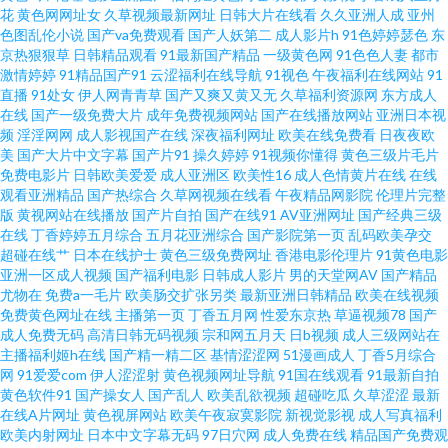
花
黄色网网址女
久草视频最新网址
日韩大片在线看
久久亚洲人成
亚州
色图乱伦小说
国产va免费观看
国产人妖第二
成人影片h
91色婷婷瑟色
东
洲欧美字幕 精品bd 亚洲电影日韩电影 精品福利 亚洲视频在线网站 国产稀缺
京热狠狠草
日韩精品观看
91最新国产精品
一级黄色网
91色色人妻
都市
激情婷婷
91精品国产91
云涩福利在线导航
91视色
午夜福利在线网站
91
精品盗摄盗拍 天天看片在线完整版 高清无码 日韩欧美人 a精品小视频 欧美日
直播
91处女
伊人网青青草
国产又爽又黄又无
久草福利资源网
东方成人
在线
国产一级免费大片
成年免费视频网站
国产在线播放网站
亚洲日本视
频
淫淫网网
成人影视国产在线
深夜福利网址
欧美在线免费看
日夜夜欧
本www 真实的国产乱bbb 精品高清美女精品国 亚洲日韩欧美天堂 国产在线92
美
国产大片中文字幕
国产片91
操久婷婷
91视频你懂得
黄色三级片毛片
免费电影片
日韩欧美爱爱
成人亚洲区
欧美性16
成人色情黄片在线
在线
五月天亚洲成女图区 国产极品少 日韩戍人一级 bt天影天堂 欧美激情不卡 宅
观看亚洲精品
国产热综合
久草网视频在线看
午夜精品网影院
伦理片完整
版
黄视网站在线播放
国产片自拍
国产在线91
AV亚洲网址
国产经典三级
在线
丁香婷婷五月综合
五月花亚洲综合
国产影院第一页
乱码欧美孕交
男在线观 韩国三级有码 羞羞视频在线观看 国产美女一区二区 少妇白浆视频
超碰在线艹
日本在线护士
黄色三级免费网址
香港电影伦理片
91黄色电影
亚洲一区成人视频
国产福利电影
日韩成人影片
男的天堂网AV
国产精品
成人国产精品 欧洲激情综合 国产亚洲三级精品 亚洲制服欧美另类 日韓中文
尤物在
免费a一毛片
欧美肠交扩张另类
最新亚洲日韩精品
欧美在线视频
免费黄色网址在线
主播第一页
丁香五月网
性爱东京热
草逼视频78
国产
成人免费无码
高清日韩无码视频
宗和网五月天
日b视频
成人三级网站在
一區 免费国产视频在线观看 福利视频合集91 91综合娱乐 这里有精品视频 亚
主播福利姬h在线
国产精一精二区
基情涩涩网
51漫画成人
丁香5月综合
网
91爱爱com
伊人涩涩射
黄色视频网址导航
91国在线观看
91最新自拍
洲成在人线 日韩精彩视频 国产综合一区 91福利在线精品国产 日韩每日更新
黄色软件91
国产操女人
国产乱人
欧美乱欲视频
超碰吃瓜
久草涩涩
最新
在线A片网址
黄色视屏网站
欧美午夜寂寞影院
新视觉影视
成人写真福利
欧美内射网址
日本中文字幕无码
97日穴网
成人免费在线
精品国产免费观
黄色网wwwwwwwwwwwwwww 91精品孕妇系列 日韩第一二三区色 国产欧