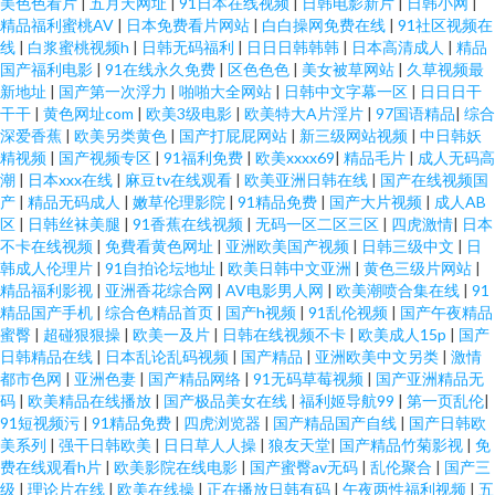
美色色看片
|
五月天网址
|
91日本在线视频
|
日韩电影新片
|
日韩小网
|
精品福利蜜桃AV
|
日本免费看片网站
|
白白操网免费在线
|
91社区视频在
线
|
白浆蜜桃视频h
|
日韩无码福利
|
日日日韩韩韩
|
日本高清成人
|
精品
国产福利电影
|
91在线永久免费
|
区色色色
|
美女被草网站
|
久草视频最
新地址
|
国产第一次浮力
|
啪啪大全网站
|
日韩中文字幕一区
|
日日日干
干干
|
黄色网址com
|
欧美3级电影
|
欧美特大A片淫片
|
97国语精品
|
综合
深爱香蕉
|
欧美另类黄色
|
国产打屁屁网站
|
新三级网站视频
|
中日韩妖
精视频
|
国产视频专区
|
91福利免费
|
欧美xxxx69
|
精品毛片
|
成人无码高
潮
|
日本xxx在线
|
麻豆tv在线观看
|
欧美亚洲日韩在线
|
国产在线视频国
产
|
精品无码成人
|
嫩草伦理影院
|
91精品免费
|
国产大片视频
|
成人AB
区
|
日韩丝袜美腿
|
91香蕉在线视频
|
无码一区二区三区
|
四虎激情
|
日本
不卡在线视频
|
免費看黄色网址
|
亚洲欧美国产视频
|
日韩三级中文
|
日
韩成人伦理片
|
91自拍论坛地址
|
欧美日韩中文亚洲
|
黄色三级片网站
|
精品福利影视
|
亚洲香花综合网
|
AV电影男人网
|
欧美潮喷合集在线
|
91
精品国产手机
|
综合色精品首页
|
国产h视频
|
91乱伦视频
|
国产午夜精品
蜜臀
|
超碰狠狠操
|
欧美一及片
|
日韩在线视频不卡
|
欧美成人15p
|
国产
日韩精品在线
|
日本乱论乱码视频
|
国产精品
|
亚洲欧美中文另类
|
激情
都市色网
|
亚洲色妻
|
国产精品网络
|
91无码草莓视频
|
国产亚洲精品无
码
|
欧美精品在线播放
|
国产极品美女在线
|
福利姬导航99
|
第一页乱伦
|
91短视频污
|
91精品免费
|
四虎浏览器
|
国产精品国产自线
|
国产日韩欧
美系列
|
强干日韩欧美
|
日日草人人操
|
狼友天堂
|
国产精品竹菊影视
|
免
费在线观看h片
|
欧美影院在线电影
|
国产蜜臀av无码
|
乱伦聚合
|
国产三
级
|
理论片在线
|
欧美在线操
|
正在播放日韩有码
|
午夜两性福利视频
|
五