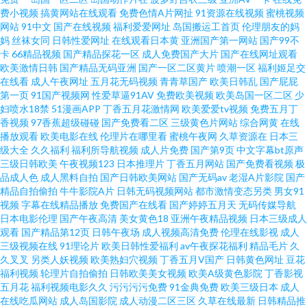
费小视频
搞黄网站在线观看
免费色情A片网扯
91资源在线视频
蜜桃视频
网站
91中文
国产在线视频
福利爱爱网址
岛国搬运工首页
伦理朋友的妈
在线观看 精品人伦一 影音先锋日韩在线 成年人免费在线 人人澡超 TS人妖自
妈
丝袜女同
日韩性爱网址
在线观看日本黄
亚洲国产第一网站
国产99不
卡
66精品视频
国产精品探花一区
成人免费国产大片
国产在线网址观看
慰 欧美亚洲国 91香蕉宅男在线看 女同亚洲国 91cvom网站 麻花星空影视免
欧美激情日韩
国产精品无码亚洲
国产一区二区黄片
喷潮一区
福利姬足交
在线看
成人午夜网址
五月花无码视频
青青草国产
欧美日韩乱
国产屁屁
第一页
91国产视频网
性爱草逼91AV
免费欧美视频
欧美岛国一区二区
少
费观看高清 中文日产无乱码AV在线观 麻豆国产人妻欲求不满 在线视频中文
妇喷水18禁
51漫画APP
丁香五月花激情网
欧美爱爱tv视频
免费五月丁
香视频
97香蕉超级碰碰
国产免费看二区
三级黄色片网站
综合网黄
在线
字幕第一页 九九热视频在线观看 亚洲中文字幕婷婷在线 韩国理论大全 亚洲
播放观看
欧美电影在线
伦理片在哪里看
蜜桃午夜网
久草资源在
日本三
级大全
久久福利
福利所导航视频
成人片免费
国产第9页
中文字幕bt原声
三级日韩欧美
午夜视频123
日本推理片
丁香五月网站
国产免费看视频
极
国产三 国产天堂在线 五月天超碰在线 国产精品不卡在线观看 色色色sssgay
品成人色
成人黑料自拍
国产日韩欧美网站
国产无码av
老湿A片影院
国产
精品自拍偷拍
牛牛影院A片
日韩无码视频网站
都市激情变态另类
男女91
大香蕉午夜福利 日本熟妇乱人伦A片一区 成全免费高清观看在线电视 人人搞
视频
字幕在线精品播放
免费国产在线看
国产婷婷五月天
无码传媒导航
日本电影伦理
国产午夜高清
美女黄色18
亚洲午夜精品视频
日本三级成人
观看
国产精品第12页
日韩午夜场
成人视频高清免费
伦理在线影视
成人
超碰免费 白扒开视频 平泉二手网 91在线观看 欧美极品15p 最新国产113页 美
三级视频在线
91理论片
欧美日韩性爱福利
av午夜探花福利
精品毛片
久
久叉叉
另类人妖视频
欧美熟妇穴视频
丁香五月V国产
日韩黄色网址
豆花
女乱插网站国产 又紧又爽又刺激视频 精品国产人成亚 亚洲性爱欧美 國產破
福利视频
轮理片自拍偷拍
日韩欧美美女视频
欧美A级黄色影院
丁香影视
五月花
福利视频电影久久
污污污污免费
91金典免费
欧美三级日本
成人
在线吃瓜网站
成人岛国影院
成人动漫二区三区
久草在线最新
日韩精品推
處在線視 亚洲女同一区二区 国产自偷在线拍精品热 亚洲国产第一精品久 国