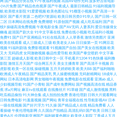
网
国产精品分类在线
97午夜福利视频
岛国AV动作无码
波多野吉依电影
小h片免费
国产精品色色视屏
国产午夜成人
最新日韩精品
91福利视频导
ww9热 免费在线影院 伊人伊人伊人aⅴ在线 国产丝袜日韩精品 日韩最新中文
航
欧美喷水影院
91爱爱视频
欧美色图论坛
91榴莲小视频
国产高清一卡
新区
国产看片资源
二色吧97资源站
欧美日韩另类0
91华人
国产日韩一区
二区
日本网站在线免费
免费潮喷
91原创国产视频
成人吃瓜福利
国产在
字幕 dvd567芒果电影网 免费无码内射黑丝 亚洲人成电影网站 欧美日韩国产
线9
操碰高清免费视频
午夜电影全集
国产AV无码
人妻系列
爱豆传媒倩女
幽魂
超清国产剧大全
91中文字幕在线
免费在线小视频
吃瓜福利小视频
第一页 91极品在线 久本草在线 先锋影音女同 福利一区无码专区 日本成a影院
免费91
国产日产亚洲精品
91社在线高清
人人草香蕉
激情另类图片
亚洲
欧美在线观看
成人三级成人三级
欧美老女人bb
日日操第一页
91网豆花
视频
91福利剧场
免费影视观看
91视频国产自拍
国产美女在线视频
欧美
91视屏在线 两个人的视频在线观看 亚洲欧美国产网曝 黄色爱片 午夜剧场官
又大
无码四虎
女同激吻视频
极品性爱导航
欧美国产拳交喷奶
中文字幕
第三页
超碰成人影视
欧美日韩中文一区
手机看片1204
91色快播
福利撸
方 久久午夜无码码 91传媒入口 日本成人A网 免费在线观看视频 国产福利一
影院
激情五月天国产
综合网五月天
美女主播青草
国产高清不卡视频
四
虎影视
欧美一区在线
操碰视频
五月天婷婷欧美
欧美大BB
国产福利啪啪
欧洲成人午夜精品
国产精品美乳
男人操蜜桃视频
无码射精网站
18成年人
区在线观看 亚洲国产精品欧美日韩 乱色熟女综合区二区 杨幂精品国产福 国
网站
日本高清电影网
男女啪啪午夜视频
免费电影在线观看
亚洲ab
成人
少妇视频导航
91国产小青蛙
国产成年免费网站
国产视频高清在线
精品香
产免费一区二区三区 日韓在線一區二 丁香花电影高清在 欧美综合逼 中文字
蕉
求a片网址
麻豆tv在线观看
在线撸丝片
91草碰
国产成人激情视频
黑料
吃瓜精品偷拍
91大神合集
成人拍拍拍免费
香港伦理剧
日韩大片观看网址
日韩免费电影
91羞羞视频
国产网站
青草全福视在线
性导航影视AV
日本
幕日本五区 国拍在线 四虎最新紧急入口 国产热久 视频91网址 成全视频在线
一级在线视频
国产好片浮力
91久操
国产精品成人在线
精品免费看
人人
看操碰
午夜伦理电影网
久久国自产拍精品
高清乱码0
国产欧美
日韩三级
观看免费观看中文 色欧美4477 草草福利视频 欧美色图一区二区 中文日韩亚
黄色A片
伦理电影亚洲国产
福利姬黄色网址
欧美伊人影院
丁香成人五月