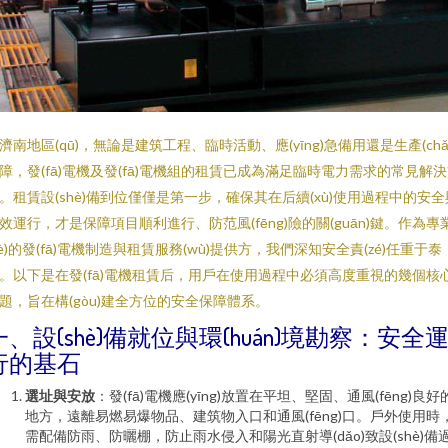
濟南地區(qū)，無論是建筑工程、臨時活動、應(yīng)急備用還是生產(chǎ
障，發(fā)電機及發(fā)電機組的租賃已成為滿足臨時電力需求的常見解
。租賃設(shè)備到位僅僅是第一步，確保其在后續(xù)使用過程中的安全
效運行，才是保障項目順利進行、防范風(fēng)險的關(guān)鍵。作為專
yè)的發(fā)電機制造與租賃服務(wù)提供方，我們深知安全責(zé)任重于泰
。以下是在發(fā)電機租賃后，用戶在使用過程中必須高度重視的幾個核
題，旨在構(gòu)建全方位的安全保障體系。
一、設(shè)備就位與環(huán)境勘察：安全
行的基石
選址與安放
：發(fā)電機應(yīng)放置在平坦、堅固、通風(fēng)良好
地方，遠離易燃易爆物品、建筑物入口和通風(fēng)口。戶外使用時
需配備防雨、防曬棚，防止雨水侵入和陽光直射導(dǎo)致設(shè)備