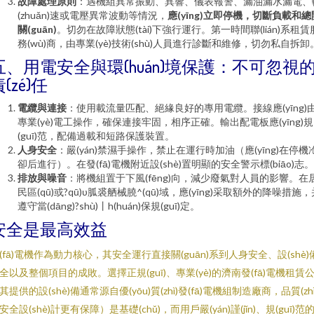
故障處理原則
：遇機組異常振動、異響、儀表報警、漏油漏水漏電、
(zhuǎn)速或電壓異常波動等情況，
應(yīng)立即停機，切斷負載和總
關(guān)
。切勿在故障狀態(tài)下強行運行。第一時間聯(lián)系租賃
務(wù)商，由專業(yè)技術(shù)人員進行診斷和維修，切勿私自拆卸
五、用電安全與環(huán)境保護：不可忽視
(zé)任
電纜與連接
：使用載流量匹配、絕緣良好的專用電纜。接線應(yīng)
專業(yè)電工操作，確保連接牢固，相序正確。輸出配電板應(yīng)規
(guī)范，配備過載和短路保護裝置。
人身安全
：嚴(yán)禁濕手操作，禁止在運行時加油（應(yīng)在停機
卻后進行）。在發(fā)電機附近設(shè)置明顯的安全警示標(biāo)志。
排放與噪音
：將機組置于下風(fēng)向，減少廢氣對人員的影響。在
民區(qū)或?qū)υ胍裘舾械膮^(qū)域，應(yīng)采取額外的降噪措施，
遵守當(dāng)?shù)丨h(huán)保規(guī)定。
安全是最高效益
(fā)電機作為動力核心，其安全運行直接關(guān)系到人身安全、設(shè)
全以及整個項目的成敗。選擇正規(guī)、專業(yè)的濟南發(fā)電機租賃
其提供的設(shè)備通常源自優(yōu)質(zhì)發(fā)電機組制造廠商，品質(zhì
安全設(shè)計更有保障）是基礎(chǔ)，而用戶嚴(yán)謹(jǐn)、規(guī)范