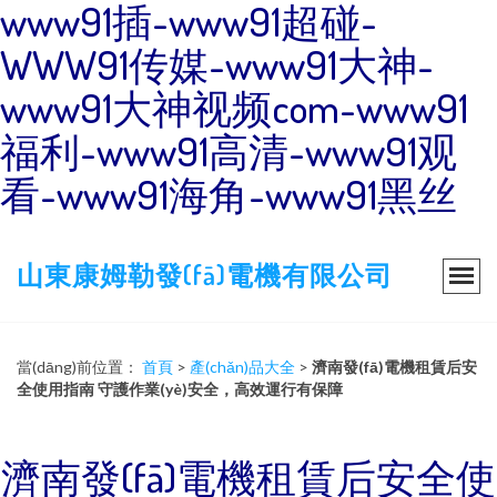
www91插-www91超碰-
WWW91传媒-www91大神-
www91大神视频com-www91
福利-www91高清-www91观
看-www91海角-www91黑丝
山東康姆勒發(fā)電機有限公司
當(dāng)前位置：
首頁
>
產(chǎn)品大全
>
濟南發(fā)電機租賃后安
全使用指南 守護作業(yè)安全，高效運行有保障
濟南發(fā)電機租賃后安全使