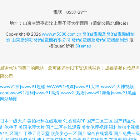
電話：0537-29**
地址：山東省濟寧市汶上縣圣澤大街西段（蒙館公路北側(cè)）
Copyright © 2026
www.m5588.com.cn
發(fā)電機及發(fā)電機組制
造
山東康姆勒發(fā)電機有限公司
發(fā)電機及發(fā)電機組制造
版
權(quán)所有
Sitemap
感谢您访问我们的网站，您可能还对以下资源感兴趣：成都募餐化妆品有
限公司
www91插|www91超碰|WWW91传媒|www91大神|www91大神视频
com|www91福利|www91高清|www91观看|www91海角|www91黑丝
网站地图
具人网网网 星空影院网站 国外精品 探花日本国产色情网站在线 bt之家_bt电
日本一级大片
微拍福利在线观看
91香蕉APP
国产二区三区
国产精品性
乱伦种子
美国伦理大片
国产二区在线观看
美女伦理视频
福利偷拍小视频
91社区国产
丁香五月天堂
欧美变态一区
国产综合在线观看
国产免费一级
影天堂 免费在线观看高清影片 亚洲日本特黄免費在線观看 国产精品女一区
片
福利视频资源站
成人午夜在线观看
欧美图片在线观看
在线观看h视频