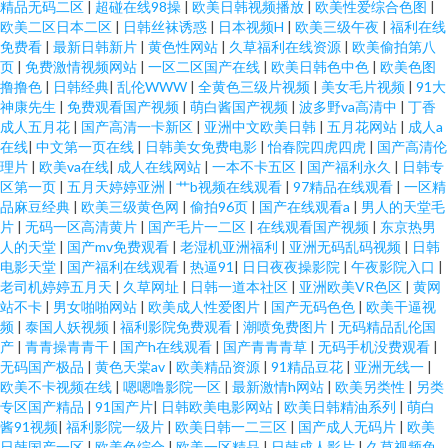
精品无码二区
|
超碰在线98操
|
欧美日韩视频播放
|
欧美性爱综合色图
|
欧美二区日本二区
|
日韩丝袜诱惑
|
日本视频H
|
欧美三级午夜
|
福利在线
免费看
|
最新日韩新片
|
黄色性网站
|
久草福利在线资源
|
欧美偷拍第八
页
|
免费激情视频网站
|
一区二区国产在线
|
欧美日韩色中色
|
欧美色图
撸撸色
|
日韩经典
|
乱伦WWW
|
全黄色三级片视频
|
美女毛片视频
|
91大
神康先生
|
免费观看国产视频
|
萌白酱国产视频
|
波多野va高清中
|
丁香
成人五月花
|
国产高清一卡新区
|
亚洲中文欧美日韩
|
五月花网站
|
成人a
在线
|
中文第一页在线
|
日韩美女免费电影
|
怡春院四虎四虎
|
国产高清伦
理片
|
欧美va在线
|
成人在线网站
|
一本不卡五区
|
国产福利永久
|
日韩专
区第一页
|
五月天婷婷亚洲
|
艹b视频在线观看
|
97精品在线观看
|
一区精
品麻豆经典
|
欧美三级黄色网
|
偷拍96页
|
国产在线观看a
|
男人的天堂毛
片
|
无码一区高清黄片
|
国产毛片一二区
|
在线观看国产视频
|
东京热男
人的天堂
|
国产mv免费观看
|
老湿机亚洲福利
|
亚洲无码乱码视频
|
日韩
电影天堂
|
国产福利在线观看
|
热逼91
|
日日夜夜操影院
|
午夜影院入口
|
老司机婷婷五月天
|
久草网址
|
日韩一道本社区
|
亚洲欧美VR色区
|
黄网
站不卡
|
男女啪啪网站
|
欧美成人性爱图片
|
国产无码色色
|
欧美干逼视
频
|
泰国人妖视频
|
福利影院免费观看
|
潮喷免费图片
|
无码精品乱伦国
产
|
青青操青青干
|
国产h在线观看
|
国产青青青草
|
无码手机没费观看
|
无码国产极品
|
黄色天棠av
|
欧美精品资源
|
91精品豆花
|
亚洲无线一
|
欧美不卡视频在线
|
嗯嗯噜影院一区
|
最新激情h网站
|
欧美另类性
|
另类
专区国产精品
|
91国产片
|
日韩欧美电影网站
|
欧美日韩精油系列
|
萌白
酱91视频
|
福利影院一级片
|
欧美日韩一二三区
|
国产成人无码片
|
欧美
日韩国产一区
|
欧美色综合
|
欧美一区精品
|
日韩成人影片
|
久草视频免