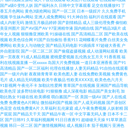
国产a级0
变性人妖
国产福利永久
日韩中文字幕观看
足交在线播放91
丁
日韩欧美中文字幕涩涩 羞羞的视 国产九区在线视频 日日噜噜夜夜爽爽 vip热
香五月色网站
黄色3级抢网站
国产一区二区
日本一级婬片
久久免费手机
视频
学生妹Av网站
亚洲人成免费网站
91大神自拍
福利片在线观看
国产
成人内射无码
激情五月极品婷婷
国产剧情精品
成人三级伦理免费
偷怕欧
播电视剧 精品伊人久久伊人 亚洲精品高清色 国产精品永久免费在线 日韩A片
美亚州图片
国产AV国产AV
97亚洲精华液
国内精自线
国产精品3级片
成
年女人视频
狠狠撸亚洲欧美
91操碰在线
国产高清精品二区
国产欧美在线
无码一区二区五区电影 99热精国产 免费超爽大 亚洲伊人色综网 国产精品制
视频
欧美色综合网
91国产自拍偷拍
香蕉911
花蝴蝶看片免费
白丝美女免
费网站
欧美女人与动物交
国产精品无码电影
91插插库
97超碰大香蕉
户
外自慰影院
国产一区二区二区
国产偷窥盗摄视频
成人动漫网站观看
欧美
服丝袜视频 丰满少妇综合网 欧美亚洲中文字幕 在线天堂官网 国语自产精品
第一页夜夜
91成人精品视频
蜜桃爱爱视频
乱伦熟女五月天
91香蕉视
福
利在线视频直播
一区xxxxx
岛国大片免费视频
一道日本亚洲香蕉
国产91
视频在 亚洲开心婷婷中文字幕 国产精品酒店久久精 日本高清视频网站 91极
高清精品
国产一区二区福利
伦理在线播放
人妻无码精品
91自拍在线观看
国产一级片内射
夜夜骑青青草
欧美色图人妻
在线免费欧美视频
免费黄色
毛片
成人精品无码视频
欧美午夜极品
性欧美ⅩⅩⅩⅩ乱
欧美色色六月天
品反差 精品亚洲午 我可以触碰你的深处吗第一季 成全动漫视频在线观看完整
91影视网
午夜伦不卡
加勒比性爱网
青草国产在线视频
亚洲国产精品导航
欧美色淫
波多野结依电影
91狠狠撸
成人深夜电影
精品国产美女剃毛
加
版动画 欧美人兽网 伊人亚洲亚洲 国产素人不卡 日韩五月丁香影院 91制片厂
勒比熟女
91碰在线
欧美裸模
萌白酱国产一区
美国一级AV
国产人在线成
免费
免费黄色A片网址
微拍福利国产视频
国产人成无码视频
国产原创区
色花堂
在线免费黄A片
久草福利
乱伦家庭
成人午夜免费视频
人妖射精
国
myz9 久草视频一区 亚州中文 豆花91熟女自拍 欧美午夜居场朝喷 中文女优影
产屁屁
国产精品天干天
国产精品午夜一区
中文字幕无码人妻
日本不卡二
区
国产日韩91
久草福利视频网
91日日夜夜91
超碰碰天天操
91草草酒店
音先锋 国产原创自拍av 四川w搡b 豆精品密在线观看 亚洲欧美精品suv 另类
视频
韩日一区二区
国产激情视频网站
成人视频日本
茄子视频污
亚洲色