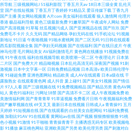
所导航
三级视频网站J
51福利影院
丁香五月天av
18日本三级全黄
乱伦天
堂
国产在线短视频
丁香五月丁香婷婷
91精品又
爱豆传媒下载
丁香九月
国产主播
美女网站视频黄
A片com
美女福利在线观看
狼人激情网
伦理片
香港
极品福利导航
黄色三级最新免费
91嫩草国产
午夜成年人网站
免费
国产高清视频
91草莓
丝瓜视频污成人
国产亚洲视品在线
国产玖玖
国产
免费毛不卡片
久久无码
国产精品网络
孕妇无码在线
91手机论坛
91视频
新地址
91日逼
午夜啪视频
91啪水蜜桃网
国产二区无码
91日韩在线观看
西瓜影院视频全集
国产孕妇无码视频
国产在线福利
国产在线日皮片
午夜
神马伦理
毛片网站美女
AV福利激情毛片
黄色网在线播放
91视频免费在
线
91午夜在线
福利在线视频导航
欧美喷潮一区二区
午夜理论片
日本第
二片区
国产免费大片
精品呦视频
日本乱伦高清无码
深夜国产视频
91刺
激视频
日本中文字幕一区
日韩免费精品视频
日本高清v
欧美日韩伦理午
夜
91碰超免费
亚洲色图网站
精品欧美
成人AV在线观看
日本a级在线
干
露脸熟女
在线观看黄色网
成人抖音
爰上碰91
国产美女91视频
国产情侣
片
97人人看
国产三级视频在线
91免费视频精品
国产精品另类
黄色AV网
站人
黄色91福利社
污网址18禁
国产高清不卡二区
成人午夜视频免费
欧
美激情福利网
国产青青青草
91草逼视频
免费看片日韩
午夜视频福利免费
国产嫩草视频在线
69叉叉叉
最新日本在线视频
日韩成人a
青青操91
五月
天婷婷
91短视频在线
国产在线观看的
白丝美女自慰网站
91福利免费视
频
加勒比91AV
91在线观看
黄网站av在线
国产视频
狠狠擼狠狠擼
91桃
色小视频
91激情
91干啪啪
青青操青青干
主播诱惑无码专区
欧美视频电
影
91播放
麻豆桃色网站
亚洲欧美国产另类
欧美伦理另类
国产刺激对白