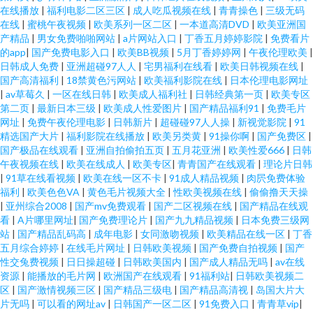
在线播放
|
福利电影二区三区
|
成人吃瓜视频在线
|
青青操色
|
三级无码
在线
|
蜜桃午夜视频
|
欧美系列一区二区
|
一本道高清DVD
|
欧美亚洲国
产精品
|
男女免费啪啪网站
|
a片网站入口
|
丁香五月婷婷影院
|
免费看片
的app
|
国产免费电影入口
|
欧美BB视频
|
5月丁香婷婷网
|
午夜伦理欧美
|
日韩成人免费
|
亚洲超碰97人人
|
宅男福利在线看
|
欧美日韩视频在线
|
国产高清福利
|
18禁黄色污网站
|
欧美福利影院在线
|
日本伦理电影网址
|
av草莓久
|
一区在线日韩
|
欧美成人福利社
|
日韩经典第一页
|
欧美专区
第二页
|
最新日本三级
|
欧美成人性爱图片
|
国产精品福利91
|
免费毛片
网址
|
免费午夜伦理电影
|
日韩新片
|
超碰碰97人人操
|
新视觉影院
|
91
精选国产大片
|
福利影院在线播放
|
欧美另类黄
|
91操你啊
|
国产免费区
|
国产极品在线观看
|
亚洲自拍偷拍五页
|
五月花亚洲
|
欧美性爱666
|
日韩
午夜视频在线
|
欧美在线成人
|
欧美专区
|
青青国产在线观看
|
理论片日韩
|
91草在线看视频
|
欧美在线一区不卡
|
91成人精品视频
|
肉屄免费体验
福利
|
欧美色色VA
|
黄色毛片视频大全
|
性欧美视频在线
|
偷偷撸天天操
|
亚州综合2008
|
国产mv免费观看
|
国产二区视频在线
|
国产精品在线观
看
|
A片哪里网址
|
国产免费理论片
|
国产九九精品视频
|
日本免费三级网
站
|
国产精品乱码高
|
成年电影
|
女同激吻视频
|
欧美精品在线一区
|
丁香
五月综合婷婷
|
在线毛片网址
|
日韩欧美视频
|
国产免费自拍视频
|
国产
性交兔费视频
|
日日操超碰
|
日韩欧美国内
|
国产成人精品无吗
|
av在线
资源
|
能播放的毛片网
|
欧洲国产在线观看
|
91福利站
|
日韩欧美视频二
区
|
国产激情视频三区
|
国产精品三级电
|
国产精品高清视
|
岛国大片大
片无吗
|
可以看的网址av
|
日韩国产一区二区
|
91免费入口
|
青青草vip
|